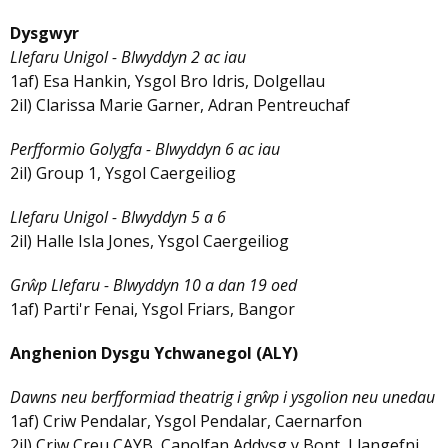
Dysgwyr
Llefaru Unigol - Blwyddyn 2 ac iau
1af) Esa Hankin, Ysgol Bro Idris, Dolgellau
2il) Clarissa Marie Garner, Adran Pentreuchaf
Perfformio Golygfa - Blwyddyn 6 ac iau
2il) Group 1, Ysgol Caergeiliog
Llefaru Unigol - Blwyddyn 5 a 6
2il) Halle Isla Jones, Ysgol Caergeiliog
Grŵp Llefaru - Blwyddyn 10 a dan 19 oed
1af) Parti'r Fenai, Ysgol Friars, Bangor
Anghenion Dysgu Ychwanegol (ALY)
Dawns neu berfformiad theatrig i grŵp i ysgolion neu unedau
1af) Criw Pendalar, Ysgol Pendalar, Caernarfon
2il) Criw Creu CAYB, Canolfan Addysg y Bont, Llangefni