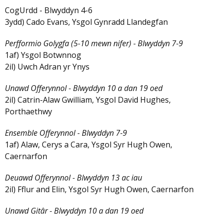
CogUrdd - Blwyddyn 4-6
3ydd) Cado Evans, Ysgol Gynradd Llandegfan
Perfformio Golygfa (5-10 mewn nifer) - Blwyddyn 7-9
1af) Ysgol Botwnnog
2il) Uwch Adran yr Ynys
Unawd Offerynnol - Blwyddyn 10 a dan 19 oed
2il) Catrin-Alaw Gwilliam, Ysgol David Hughes,
Porthaethwy
Ensemble Offerynnol - Blwyddyn 7-9
1af) Alaw, Cerys a Cara, Ysgol Syr Hugh Owen,
Caernarfon
Deuawd Offerynnol - Blwyddyn 13 ac iau
2il) Fflur and Elin, Ysgol Syr Hugh Owen, Caernarfon
Unawd Gitâr - Blwyddyn 10 a dan 19 oed