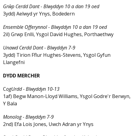
Grŵp Cerdd Dant
- Blwyddyn 10 a dan 19 oed
3ydd) Aelwyd yr Ynys, Bodedern
Ensemble Offerynnol - Blwyddyn 10 a dan 19 oed
2il) Grwp Enlli, Ysgol David Hughes, Porthaethwy
Unawd Cerdd Dant - Blwyddyn 7-9
3ydd) Tirion Fflur Hughes-Stevens, Ysgol Gyfun
Llangefni
DYDD MERCHER
C
ogUrdd - Blwyddyn 10-13
1af) Begw Manon-Lloyd Williams, Ysgol Godre'r Berwyn,
Y Bala
Monolog - Blwyddyn 7-9
2nd) Efa Lois Jones, Uwch Adran yr Ynys