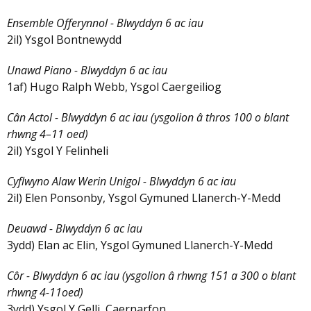
Ensemble Offerynnol - Blwyddyn 6 ac iau
2il) Ysgol Bontnewydd
Unawd Piano - Blwyddyn 6 ac iau
1af) Hugo Ralph Webb, Ysgol Caergeiliog
Cân Actol - Blwyddyn 6 ac iau (ysgolion â thros 100 o blant
rhwng 4–11 oed)
2il) Ysgol Y Felinheli
Cyflwyno Alaw Werin Unigol - Blwyddyn 6 ac iau
2il) Elen Ponsonby, Ysgol Gymuned Llanerch-Y-Medd
Deuawd - Blwyddyn 6 ac iau
3ydd) Elan ac Elin, Ysgol Gymuned Llanerch-Y-Medd
Côr - Blwyddyn 6 ac iau (ysgolion â rhwng 151 a 300 o blant
rhwng 4-11oed)
3ydd) Ysgol Y Gelli, Caernarfon