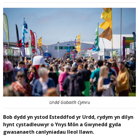
Urdd Gobaith Cymru
Bob dydd yn ystod Esteddfod yr Urdd, rydym yn dilyn
hynt cystadleuwyr o Ynys Môn a Gwynedd gyda
gwasanaeth canlyniadau lleol llawn.