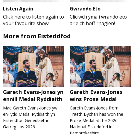
Listen Again
Gwrando Eto
Click here to listen again to
Cliciwch yma i wrando eto
your favourite show!
ar eich hoff rhaglen!
More from Eisteddfod
Gareth Evans-Jones yn
Gareth Evans-Jones
ennill Medal Ryddiaith
wins Prose Medal
Mae Gareth Evans-Jones yw
Gareth Evans-Jones from
enillydd Medal Ryddiaith yn
Traeth Bychan has won the
Eisteddfod Genedlaethol
Prose Medal at the 2026
Garreg Las 2026.
National Eisteddfod in
Pembrokeshire.