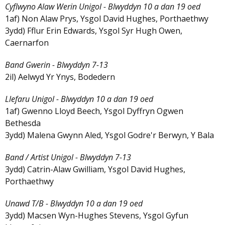
Cyflwyno Alaw Werin Unigol - Blwyddyn 10 a dan 19 oed
1af) Non Alaw Prys, Ysgol David Hughes, Porthaethwy
3ydd) Fflur Erin Edwards, Ysgol Syr Hugh Owen,
Caernarfon
Band Gwerin - Blwyddyn 7-13
2il) Aelwyd Yr Ynys, Bodedern
Llefaru Unigol - Blwyddyn 10 a dan 19 oed
1af) Gwenno Lloyd Beech, Ysgol Dyffryn Ogwen
Bethesda
3ydd) Malena Gwynn Aled, Ysgol Godre'r Berwyn, Y Bala
Band / Artist Unigol - Blwyddyn 7-13
3ydd) Catrin-Alaw Gwilliam, Ysgol David Hughes,
Porthaethwy
Unawd T/B - Blwyddyn 10 a dan 19 oed
3ydd) Macsen Wyn-Hughes Stevens, Ysgol Gyfun