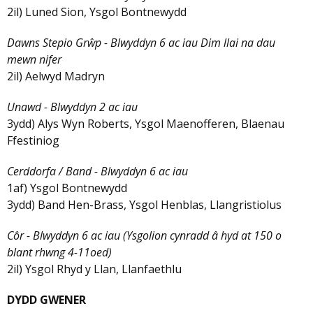
2il) Luned Sion, Ysgol Bontnewydd
Dawns Stepio Grŵp - Blwyddyn 6 ac iau Dim llai na dau
mewn nifer
2il) Aelwyd Madryn
Unawd - Blwyddyn 2 ac iau
3ydd) Alys Wyn Roberts, Ysgol Maenofferen, Blaenau
Ffestiniog
Cerddorfa / Band - Blwyddyn 6 ac iau
1af) Ysgol Bontnewydd
3ydd) Band Hen-Brass, Ysgol Henblas, Llangristiolus
Côr - Blwyddyn 6 ac iau (Ysgolion cynradd â hyd at 150 o
blant rhwng 4-11oed)
2il) Ysgol Rhyd y Llan, Llanfaethlu
DYDD GWENER