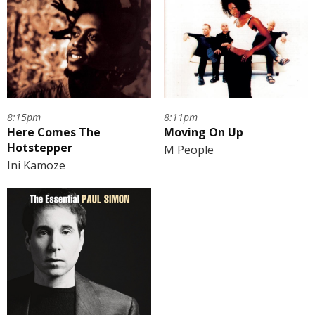
8:15pm
8:11pm
Here Comes The
Moving On Up
Hotstepper
M People
Ini Kamoze