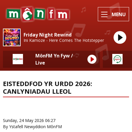
MENU
Friday Night Rewind
Ini Kamoze - Here Comes The Hotstepper
MônFM Yn Fyw /
Live
EISTEDDFOD YR URDD 2026:
CANLYNIADAU LLEOL
News Home
More from Eisteddfod
Sunday, 24 May 2026 06:27
By Ystafell Newyddion MônFM