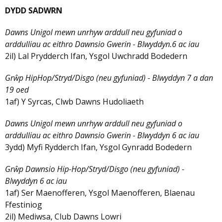
DYDD SADWRN
Dawns Unigol mewn unrhyw arddull neu gyfuniad o
arddulliau ac eithro Dawnsio Gwerin - Blwyddyn.6 ac iau
2il) Lal Prydderch Ifan, Ysgol Uwchradd Bodedern
Grŵp HipHop/Stryd/Disgo (neu gyfuniad) - Blwyddyn 7 a dan
19 oed
1af) Y Syrcas, Clwb Dawns Hudoliaeth
Dawns Unigol mewn unrhyw arddull neu gyfuniad o
arddulliau ac eithro Dawnsio Gwerin - Blwyddyn 6 ac iau
3ydd) Myfi Rydderch Ifan, Ysgol Gynradd Bodedern
Grŵp Dawnsio Hip-Hop/Stryd/Disgo (neu gyfuniad) -
Blwyddyn 6 ac iau
1af) Ser Maenofferen, Ysgol Maenofferen, Blaenau
Ffestiniog
2il) Mediwsa, Club Dawns Lowri