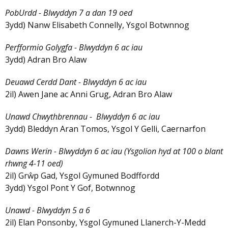
PobUrdd - Blwyddyn 7 a dan 19 oed
3ydd) Nanw Elisabeth Connelly, Ysgol Botwnnog
Perfformio Golygfa - Blwyddyn 6 ac iau
3ydd) Adran Bro Alaw
Deuawd Cerdd Dant - Blwyddyn 6 ac iau
2il) Awen Jane ac Anni Grug, Adran Bro Alaw
Unawd Chwythbrennau - Blwyddyn 6 ac iau
3ydd) Bleddyn Aran Tomos, Ysgol Y Gelli, Caernarfon
Dawns Werin - Blwyddyn 6 ac iau (Ysgolion hyd at 100 o blant
rhwng 4-11 oed)
2il) Grŵp Gad, Ysgol Gymuned Bodffordd
3ydd) Ysgol Pont Y Gof, Botwnnog
Unawd - Blwyddyn 5 a 6
2il) Elan Ponsonby, Ysgol Gymuned Llanerch-Y-Medd