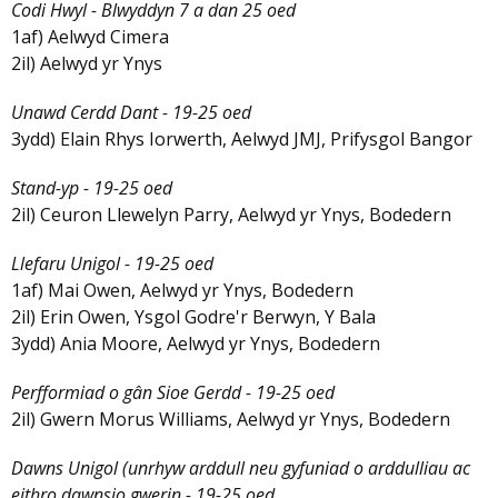
Codi Hwyl - Blwyddyn 7 a dan 25 oed
1af) Aelwyd Cimera
2il) Aelwyd yr Ynys
Unawd Cerdd Dant - 19-25 oed
3ydd) Elain Rhys Iorwerth, Aelwyd JMJ, Prifysgol Bangor
Stand-yp - 19-25 oed
2il) Ceuron Llewelyn Parry, Aelwyd yr Ynys, Bodedern
Llefaru Unigol - 19-25 oed
1af) Mai Owen, Aelwyd yr Ynys, Bodedern
2il) Erin Owen, Ysgol Godre'r Berwyn, Y Bala
3ydd) Ania Moore, Aelwyd yr Ynys, Bodedern
Perfformiad o gân Sioe Gerdd - 19-25 oed
2il) Gwern Morus Williams, Aelwyd yr Ynys, Bodedern
Dawns Unigol (unrhyw arddull neu gyfuniad o arddulliau ac
eithro dawnsio gwerin - 19-25 oed