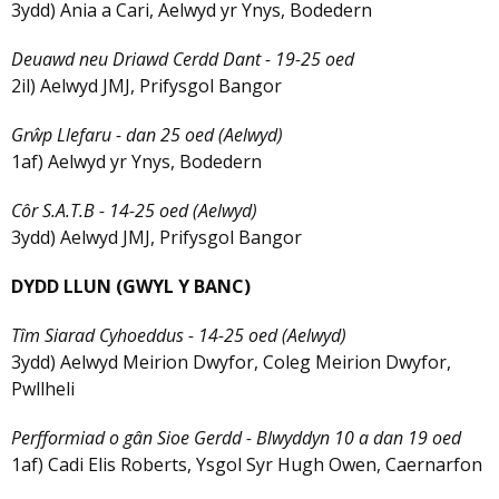
3ydd) Ania a Cari, Aelwyd yr Ynys, Bodedern
Deuawd neu Driawd Cerdd Dant - 19-25 oed
2il) Aelwyd JMJ, Prifysgol Bangor
Grŵp Llefaru - dan 25 oed (Aelwyd)
1af) Aelwyd yr Ynys, Bodedern
Côr S.A.T.B - 14-25 oed (Aelwyd)
3ydd) Aelwyd JMJ, Prifysgol Bangor
DYDD LLUN (GWYL Y BANC)
Tîm Siarad Cyhoeddus - 14-25 oed (Aelwyd)
3ydd) Aelwyd Meirion Dwyfor, Coleg Meirion Dwyfor,
Pwllheli
Perfformiad o gân Sioe Gerdd - Blwyddyn 10 a dan 19 oed
1af) Cadi Elis Roberts, Ysgol Syr Hugh Owen, Caernarfon