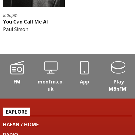
8:06pm
You Can Call Me Al
Paul Simon
FM
monfm.co.
App
'Play
uk
MônFM'
EXPLORE
HAFAN / HOME
RADIO