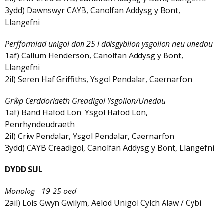
3ydd) Dawnswyr CAYB, Canolfan Addysg y Bont,
Llangefni
Perfformiad unigol dan 25 i ddisgyblion ysgolion neu unedau
1af) Callum Henderson, Canolfan Addysg y Bont,
Llangefni
2il) Seren Haf Griffiths, Ysgol Pendalar, Caernarfon
Grŵp Cerddoriaeth Greadigol Ysgolion/Unedau
1af) Band Hafod Lon, Ysgol Hafod Lon,
Penrhyndeudraeth
2il) Criw Pendalar, Ysgol Pendalar, Caernarfon
3ydd) CAYB Creadigol, Canolfan Addysg y Bont, Llangefni
DYDD SUL
Monolog - 19-25 oed
2ail) Lois Gwyn Gwilym, Aelod Unigol Cylch Alaw / Cybi