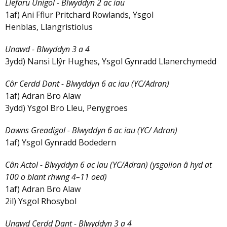
Llefaru Unigol - Blwyddyn 2 ac iau
1af) Ani Fflur Pritchard Rowlands, Ysgol
Henblas, Llangristiolus
Unawd - Blwyddyn 3 a 4
3ydd) Nansi Llŷr Hughes, Ysgol Gynradd Llanerchymedd
Côr Cerdd Dant - Blwyddyn 6 ac iau (YC/Adran)
1af) Adran Bro Alaw
3ydd) Ysgol Bro Lleu, Penygroes
Dawns Greadigol - Blwyddyn 6 ac iau (YC/ Adran)
1af) Ysgol Gynradd Bodedern
Cân Actol - Blwyddyn 6 ac iau (YC/Adran) (ysgolion â hyd at
100 o blant rhwng 4–11 oed)
1af) Adran Bro Alaw
2il) Ysgol Rhosybol
Unawd Cerdd Dant - Blwyddyn 3 a 4