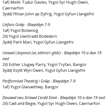
1af) Meilir Tudur Davies, Ysgol Syr Hugh Owen,
Caernarfon
3ydd) Ffinan John ap Dyfrig, Ysgol Gyfun Llangefni
Llefaru Grŵp - Blwyddyn 7-9
1af) Ysgol Botwnog
2il) Ysgol Uwchradd Bodedern
3ydd) Parti Mari, Ysgol Gyfun Llangefni
Unawd Llinynnol (ac eithrio'r gitâr) - Blwyddyn 10 a dan 19
oed
2il) Esther Llugwy Parry, Ysgol Tryfan, Bangor
3ydd) Esyllt Wyn Owen, Ysgol Gyfun Llangefni
Perfformiad Theatrig i Grŵp - Blwyddyn 7-9
1af) Ysgol Glanaethwy, Bangor
Deuawd neu Driawd Cerdd Dant - Blwyddyn 10 a dan 19 oed
2il) Cadi and Begw, Ysgol Syr Hugh Owen, Caernarfon