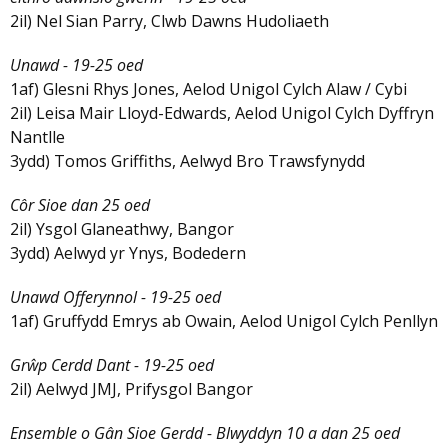
2il) Nel Sian Parry, Clwb Dawns Hudoliaeth
Unawd - 19-25 oed
1af) Glesni Rhys Jones, Aelod Unigol Cylch Alaw / Cybi
2il) Leisa Mair Lloyd-Edwards, Aelod Unigol Cylch Dyffryn
Nantlle
3ydd) Tomos Griffiths, Aelwyd Bro Trawsfynydd
Côr Sioe dan 25 oed
2il) Ysgol Glaneathwy, Bangor
3ydd) Aelwyd yr Ynys, Bodedern
Unawd Offerynnol - 19-25 oed
1af) Gruffydd Emrys ab Owain, Aelod Unigol Cylch Penllyn
Grŵp Cerdd Dant - 19-25 oed
2il) Aelwyd JMJ, Prifysgol Bangor
Ensemble o Gân Sioe Gerdd - Blwyddyn 10 a dan 25 oed