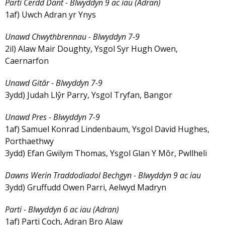
Parti Cerdd Dant - Blwyddyn 9 ac iau (Adran)
1af) Uwch Adran yr Ynys
Unawd Chwythbrennau - Blwyddyn 7-9
2il) Alaw Mair Doughty, Ysgol Syr Hugh Owen,
Caernarfon
Unawd Gitâr - Blwyddyn 7-9
3ydd) Judah Llŷr Parry, Ysgol Tryfan, Bangor
Unawd Pres - Blwyddyn 7-9
1af) Samuel Konrad Lindenbaum, Ysgol David Hughes,
Porthaethwy
3ydd) Efan Gwilym Thomas, Ysgol Glan Y Môr, Pwllheli
Dawns Werin Traddodiadol Bechgyn - Blwyddyn 9 ac iau
3ydd) Gruffudd Owen Parri, Aelwyd Madryn
Parti - Blwyddyn 6 ac iau (Adran)
1af) Parti Coch, Adran Bro Alaw