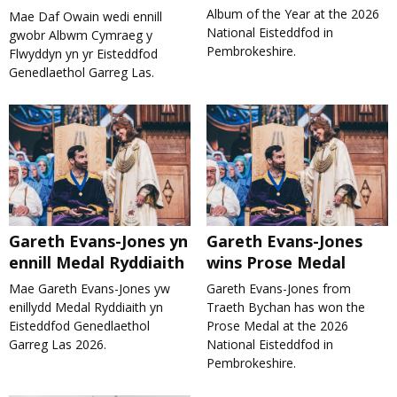
Album of the Year at the 2026
Mae Daf Owain wedi ennill
National Eisteddfod in
gwobr Albwm Cymraeg y
Pembrokeshire.
Flwyddyn yn yr Eisteddfod
Genedlaethol Garreg Las.
Gareth Evans-Jones yn
Gareth Evans-Jones
ennill Medal Ryddiaith
wins Prose Medal
Mae Gareth Evans-Jones yw
Gareth Evans-Jones from
enillydd Medal Ryddiaith yn
Traeth Bychan has won the
Eisteddfod Genedlaethol
Prose Medal at the 2026
Garreg Las 2026.
National Eisteddfod in
Pembrokeshire.