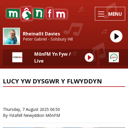
MENU
Rheinallt Davies
Peter Gabriel - Solsbury Hill
MônFM Yn Fyw /
Live
LUCY YW DYSGWR Y FLWYDDYN
News Home
More from Eisteddfod
Thursday, 7 August 2025 06:50
By Ystafell Newyddion MônFM