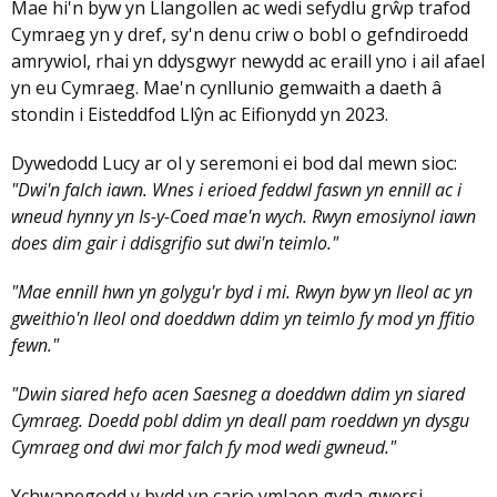
Mae hi'n byw yn Llangollen ac wedi sefydlu grŵp trafod
Cymraeg yn y dref, sy'n denu criw o bobl o gefndiroedd
amrywiol, rhai yn ddysgwyr newydd ac eraill yno i ail afael
yn eu Cymraeg. Mae'n cynllunio gemwaith a daeth â
stondin i Eisteddfod Llŷn ac Eifionydd yn 2023.
Dywedodd Lucy ar ol y seremoni ei bod dal mewn sioc:
"Dwi'n falch iawn. Wnes i erioed feddwl faswn yn ennill ac i
wneud hynny yn Is-y-Coed mae'n wych. Rwyn emosiynol iawn
does dim gair i ddisgrifio sut dwi'n teimlo."
"Mae ennill hwn yn golygu'r byd i mi. Rwyn byw yn lleol ac yn
gweithio'n lleol ond doeddwn ddim yn teimlo fy mod yn ffitio
fewn."
"Dwin siared hefo acen Saesneg a doeddwn ddim yn siared
Cymraeg. Doedd pobl ddim yn deall pam roeddwn yn dysgu
Cymraeg ond dwi mor falch fy mod wedi gwneud."
Ychwanegodd y bydd yn cario ymlaen gyda gwersi