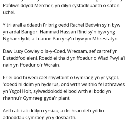
Pafiliwn ddydd Mercher, yn dilyn cystadleuaeth o safon
uchel.
Y tri arall a ddaeth i'r brig oedd Rachel Bedwin sy'n byw
yn ardal Bangor, Hammad Hassan Rind sy'n byw yng
Nghaerdydd, a Leanne Parry sy'n byw ym Mhrestatyn.
Daw Lucy Cowley o Is-y-Coed, Wrecsam, sef cartref yr
Eisteddfod eleni. Roedd ei thaid yn ffoadur o Wlad Pwyl a'i
nain yn ffoadur o'r Wcrain.
Er ei bod hi wedi cael rhywfaint o Gymraeg yn yr ysgol,
'doedd hi ddim yn hyderus, ond wrth weithio fel athrawes
yn Ysgol Holt, sylweddolodd ei bod wrth ei bodd yn
rhannu'r Gymraeg gyda'r plant.
Aeth ati i ati ddilyn cyrsiau, a dechrau defnyddio
adnoddau Cymraeg yn y dosbarth.