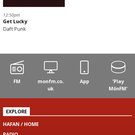
12:50pm
Get Lucky
Daft Punk
FM
monfm.co.
App
'Play
uk
MônFM'
EXPLORE
HAFAN / HOME
RADIO