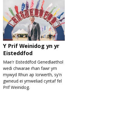
Y Prif Weinidog yn yr
Eisteddfod
Mae'r Eisteddfod Genedlaethol
wedi chwarae rhan fawr ym
mywyd Rhun ap Iorwerth, sy'n
gwneud ei ymweliad cyntaf fel
Prif Weinidog.