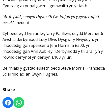
Cymraeg a cynnal gwersi gemwaith yn yr iaith.
"Ac fe fydd gennym rhywbeth i'w drafod yn y grwp trafod
nesaf,"
meddai.
Cyhoeddwyd hyn ar lwyfan y Pafiliwn, ddydd Mercher 6
Awst, a derbyniodd Lucy Dlws Dysgwr y Flwyddyn, yn
rhoddedig gan Spencer a Jeni Harris, a £300, yn
rhoddedig gan Ann Aubrey. Derbyniodd y tri arall yn y
rownd derfynol yn derbyn £100 yr un.
Beirniaid y gystadleuaeth oedd Steve Morris, Francesca
Sciarrillo ac Ian Gwyn Hughes.
Share