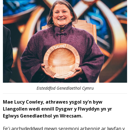
Eisteddfod Genedlaethol Cymru
Mae Lucy Cowley, athrawes ysgol sy'n byw
Llangollen wedi ennill Dysgwr y Flwyddyn yn yr
Eglwys Genedlaethol yn Wrecsam.
Fe'i anrhydeddwyd mewn seremoni arbennig ar lwyfan y