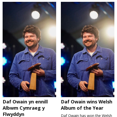
Daf Owain yn ennill
Daf Owain wins Welsh
Albwm Cymraeg y
Album of the Year
Flwyddyn
Daf Owain has won the Welsh