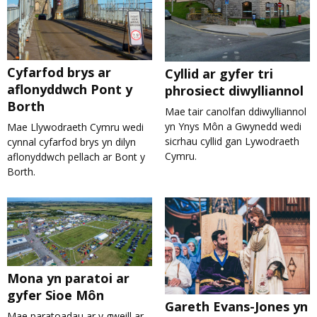
Cyfarfod brys ar
Cyllid ar gyfer tri
aflonyddwch Pont y
phrosiect diwylliannol
Borth
Mae tair canolfan ddiwylliannol
yn Ynys Môn a Gwynedd wedi
Mae Llywodraeth Cymru wedi
sicrhau cyllid gan Lywodraeth
cynnal cyfarfod brys yn dilyn
Cymru.
aflonyddwch pellach ar Bont y
Borth.
Mona yn paratoi ar
gyfer Sioe Môn
Gareth Evans-Jones yn
Mae paratoadau ar y gweill ar