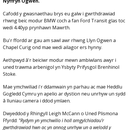
Nyffryn Ogwen.
Cafodd y gwasnaethau brys eu galw i gwrthdrawiad
rhwng beic modur BMW coch a fan Ford Transit glas toc
wedi 4.40yp prynhawn Mawrth.
Bu'r ffordd ar gau am sawl awr rhwng Llyn Ogwen a
Chapel Curig ond mae wedi ailagor ers hynny.
Aethpwyd â'r beiciwr modur mewn ambiwlans awyr i
uned trawma arbenigol yn Ysbyty Prifysgol Brenhinol
Stoke.
Mae ymchwiliad i'r ddamwain yn parhau ac mae Heddlu
Gogledd Cymru yn apelio ar dystion neu unrhyw un sydd
â lluniau camera i ddod ymlaen.
Dwyeddod y Rhingyll Leigh McCann o Uned Plismona
Ffyrdd:
"Rydym yn ymchwilio i holl amgylchiadau’r
gwrthdrawiad hwn ac yn annog unrhyw un a welodd y