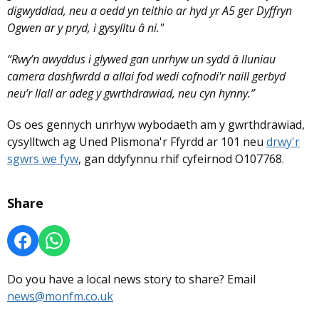
digwyddiad, neu a oedd yn teithio ar hyd yr A5 ger Dyffryn
Ogwen ar y pryd, i gysylltu â ni."
“Rwy’n awyddus i glywed gan unrhyw un sydd â lluniau
camera dashfwrdd a allai fod wedi cofnodi'r naill gerbyd
neu’r llall ar adeg y gwrthdrawiad, neu cyn hynny.”
Os oes gennych unrhyw wybodaeth am y gwrthdrawiad,
cysylltwch ag Uned Plismona'r Ffyrdd ar 101 neu
drwy'r
sgwrs we fyw
, gan ddyfynnu rhif cyfeirnod O107768.
Share
Do you have a local news story to share? Email
news@monfm.co.uk