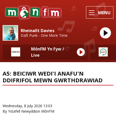
MENU
Rheinallt Davies
Daft Punk - One More Time
MônFM Yn Fyw /
Live
A5: BEICIWR WEDI'I ANAFU'N
DDIFRIFOL MEWN GWRTHDRAWIAD
News Home
More from Newyddion Lleol
Wednesday, 8 July 2026 13:03
By Ystafell Newyddion MônFM