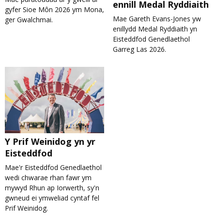
ennill Medal Ryddiaith
gyfer Sioe Môn 2026 ym Mona,
Mae Gareth Evans-Jones yw
ger Gwalchmai.
enillydd Medal Ryddiaith yn
Eisteddfod Genedlaethol
Garreg Las 2026.
Y Prif Weinidog yn yr
Eisteddfod
Mae'r Eisteddfod Genedlaethol
wedi chwarae rhan fawr ym
mywyd Rhun ap Iorwerth, sy'n
gwneud ei ymweliad cyntaf fel
Prif Weinidog.