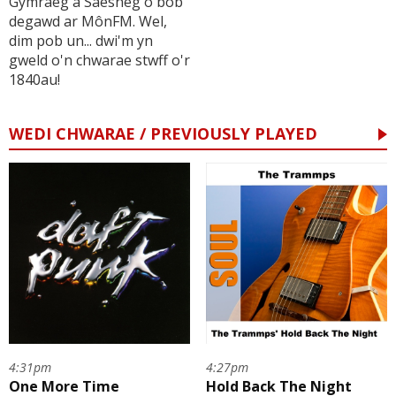
Gymraeg a Saesneg o bob
degawd ar MônFM. Wel,
dim pob un... dwi'm yn
gweld o'n chwarae stwff o'r
1840au!
WEDI CHWARAE / PREVIOUSLY PLAYED
4:31pm
4:27pm
One More Time
Hold Back The Night