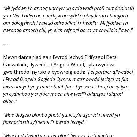
"Mi fyddwn i'n annog unrhyw un sydd wedi profi camdriniaeth
gan Neil Foden neu unrhyw un sydd â phryderon ehangach
am ddiogelwch i wneud adroddiad i'r heddlu. Mi fyddwn i'n
gwrando arnoch chi, yn eich cefnogi ac yn ymchwilio'n llawn."
---
Mewn datganiad gan Bwrdd Iechyd Prifysgol Betsi
Cadwaladr, dyweddod Angela Wood, cyfarwyddwr
gweithredol nyrsio a bydwreigiaeth:
"Fel partner allweddol
i Fwrdd Diogelu Gogledd Cymru, mae'r bwrdd iechyd yn flin
iawn am yr hyn y mae'r bobl ifanc hyn wedi'i brofi ac rydym
yn cydnabod y cryfder maen nhw wedi'i ddangos i siarad
allan."
"Mae diogelu plant a phobl ifanc sy’n agored i niwed yn
flaenoriaeth sylfaenol i'r bwrdd iechyd."
"Mae'r adolygiad ymarfer plant hwn yn dystiolaeth o