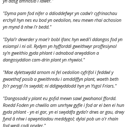
yn dasg amhosib i lawer."
"Dyma pam fod nifer o ddioddefwyr yn cadw’r cyfrinachau
erchyll hyn nes eu bod yn oedolion, neu mewn rhai achosion
yn mynd â nhw i’r bedd."
"Dylai’r dewrder y mae’r bobl ifanc hyn wedi’i ddangos fod yn
esiampl i ni oll. Rydym yn hyfforddi gweithwyr proffesiynol
sy’n gweithio gyda phlant i adnabod arwyddion a
dangosyddion cam-drin plant yn rhywiol."
"Mae dyletswydd arnom ni fel oedolion cyfrifol i feddwl y
gwaethaf posib a gweithredu i amddiffyn plant, waeth beth
fo’r perygl i’n swyddi; ni ddigwyddodd hyn yn Ysgol Friars."
"Dangosodd y plant eu gofid mewn sawl gwahanol ffordd.
Roedd Foden yn chwilio am unrhyw gyfle i fod ar ei ben ei hun
gyda phlant - yn ei gar, yn ei swyddfa gyda’r drws ar gau, drwy
fynd â nhw i apwyntiadau meddygol; dylai pob un o’r rhain
fod wedi codi pryder."