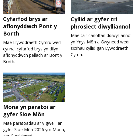
Cyfarfod brys ar
Cyllid ar gyfer tri
aflonyddwch Pont y
phrosiect diwylliannol
Borth
Mae tair canolfan ddiwylliannol
yn Ynys Môn a Gwynedd wedi
Mae Llywodraeth Cymru wedi
sicrhau cyllid gan Lywodraeth
cynnal cyfarfod brys yn dilyn
Cymru.
aflonyddwch pellach ar Bont y
Borth.
Mona yn paratoi ar
gyfer Sioe Môn
Mae paratoadau ar y gweill ar
gyfer Sioe Môn 2026 ym Mona,
ger Gwalchmai.