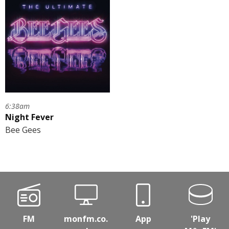
6:38am
Night Fever
Bee Gees
FM
monfm.co.
App
'Play