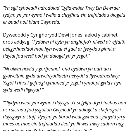
"Yn sgil cyhoeddi adroddiad ‘Cyfiawnder Trwy Ein Dewrder’
rydym yn ymrwymo i wella a chryfhau ein trefniadau diogelu
er budd holl blant Gwynedd.”
Dywedodd y Cynghorydd Dewi Jones, aelod y cabinet
dros addysg:
"Fyddwn ni byth yn anghofio’r niwed a’r effaith
pellgyrhaeddol mae hyn wedi ei gael ar fywydau plant a
ddylai fod wedi bod yn ddiogel yn yr ysgol."
"Ni allwn newid y gorffennol, ond byddwn yn parhau i
gydweithio gyda arweinyddiaeth newydd a llywodraethwyr
Ysgol Friars i gefnogi cymuned yr ysgol i ymdopi gyda'r hyn
sydd wedi digwydd."
"“Rydym wedi ymrwymo i ddysgu o’r sefyllfa drychinebus hon
ac i sicrhau fod ysgolion Gwynedd yn ddiogel a chefnogol i
ddysgwyr a staff. Rydym yn barod wedi gwneud cynnydd yn y
maes ac mae ein trefniadau lleol yn llawer mwy cadarn nag
yr oeddent cyn i’r troseddwr gael ei arestio."