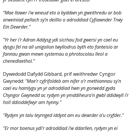
“Mae llawer i’w wneud eto a byddwn yn gweithredu ar bob
arweiniad pellach sy’n deillio o adroddiad Cyfiawnder Trwy
Ein Dewrder."
"Yr her i'r Adran Addysg ydi sicrhau fod gwersi yn cael eu
dysgu fel na all unigolion twyllodrus byth eto fanteisio ar
fannau gwan mewn systemau a phrotocolau lleol a
chenedlaethol.”
Dywedodd Dafydd Gibbard, prif weithredwr Cyngor
Gwynedd:
"Mae’r cyfrifoldeb am nifer o’r methiannau sy’n
cael eu hamlygu yn yr adroddiad hwn yn gorwedd gyda
Chyngor Gwynedd ac rydym yn ymddiheuro’n gwbl ddidwyll i’r
holl ddioddefwyr am hynny."
"Rydym yn talu teyrnged iddynt am eu dewrder a’u cryfder."
"Er mor boenus ydi’r adroddiad i’w ddarllen, rydym yn ei