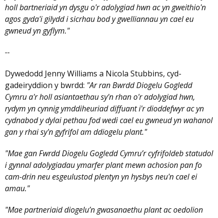
holl bartneriaid yn dysgu o'r adolygiad hwn ac yn gweithio'n
agos gyda'i gilydd i sicrhau bod y gwelliannau yn cael eu
gwneud yn gyflym."
--
Dywedodd Jenny Williams a Nicola Stubbins, cyd-
gadeiryddion y bwrdd:
"Ar ran Bwrdd Diogelu Gogledd
Cymru a'r holl asiantaethau sy'n rhan o'r adolygiad hwn,
rydym yn cynnig ymddiheuriad diffuant i'r dioddefwyr ac yn
cydnabod y dylai pethau fod wedi cael eu gwneud yn wahanol
gan y rhai sy'n gyfrifol am ddiogelu plant."
"Mae gan Fwrdd Diogelu Gogledd Cymru’r cyfrifoldeb statudol
i gynnal adolygiadau ymarfer plant mewn achosion pan fo
cam-drin neu esgeulustod plentyn yn hysbys neu'n cael ei
amau."
"Mae partneriaid diogelu’n gwasanaethu plant ac oedolion