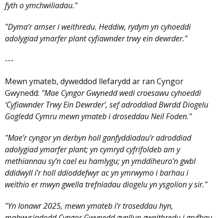
fyth o ymchwiliadau."
"Dyma’r amser i weithredu. Heddiw, rydym yn cyhoeddi
adolygiad ymarfer plant cyfiawnder trwy ein dewrder."
---
Mewn ymateb, dyweddod llefarydd ar ran Cyngor
Gwynedd:
"Mae Cyngor Gwynedd wedi croesawu cyhoeddi
‘Cyfiawnder Trwy Ein Dewrder’, sef adroddiad Bwrdd Diogelu
Gogledd Cymru mewn ymateb i droseddau Neil Foden."
"Mae’r cyngor yn derbyn holl ganfyddiadau’r adroddiad
adolygiad ymarfer plant; yn cymryd cyfrifoldeb am y
methiannau sy’n cael eu hamlygu; yn ymddiheuro’n gwbl
ddidwyll i’r holl ddioddefwyr ac yn ymrwymo i barhau i
weithio er mwyn gwella trefniadau diogelu yn ysgolion y sir."
"Yn Ionawr 2025, mewn ymateb i’r troseddau hyn,
mabwysiadodd Cyngor Gwynedd gynllun gweithredu i gryfhau