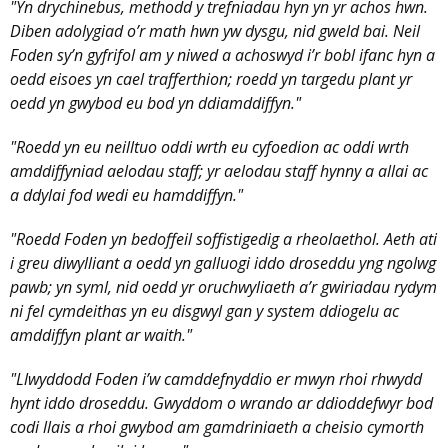
"Yn drychinebus, methodd y trefniadau hyn yn yr achos hwn.
Diben adolygiad o’r math hwn yw dysgu, nid gweld bai. Neil
Foden sy’n gyfrifol am y niwed a achoswyd i’r bobl ifanc hyn a
oedd eisoes yn cael trafferthion; roedd yn targedu plant yr
oedd yn gwybod eu bod yn ddiamddiffyn."
"Roedd yn eu neilltuo oddi wrth eu cyfoedion ac oddi wrth
amddiffyniad aelodau staff; yr aelodau staff hynny a allai ac
a ddylai fod wedi eu hamddiffyn."
"Roedd Foden yn bedoffeil soffistigedig a rheolaethol. Aeth ati
i greu diwylliant a oedd yn galluogi iddo droseddu yng ngolwg
pawb; yn syml, nid oedd yr oruchwyliaeth a’r gwiriadau rydym
ni fel cymdeithas yn eu disgwyl gan y system ddiogelu ac
amddiffyn plant ar waith."
"Llwyddodd Foden i’w camddefnyddio er mwyn rhoi rhwydd
hynt iddo droseddu. Gwyddom o wrando ar ddioddefwyr bod
codi llais a rhoi gwybod am gamdriniaeth a cheisio cymorth