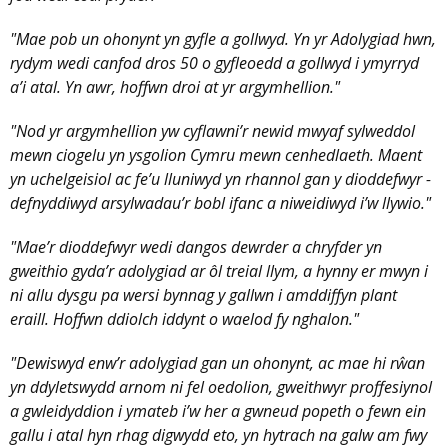
"Mae pob un ohonynt yn gyfle a gollwyd. Yn yr Adolygiad hwn,
rydym wedi canfod dros 50 o gyfleoedd a gollwyd i ymyrryd
a’i atal. Yn awr, hoffwn droi at yr argymhellion."
"Nod yr argymhellion yw cyflawni’r newid mwyaf sylweddol
mewn ciogelu yn ysgolion Cymru mewn cenhedlaeth. Maent
yn uchelgeisiol ac fe’u lluniwyd yn rhannol gan y dioddefwyr -
defnyddiwyd arsylwadau’r bobl ifanc a niweidiwyd i’w llywio."
"Mae’r dioddefwyr wedi dangos dewrder a chryfder yn
gweithio gyda’r adolygiad ar ôl treial llym, a hynny er mwyn i
ni allu dysgu pa wersi bynnag y gallwn i amddiffyn plant
eraill. Hoffwn ddiolch iddynt o waelod fy nghalon."
"Dewiswyd enw’r adolygiad gan un ohonynt, ac mae hi rŵan
yn ddyletswydd arnom ni fel oedolion, gweithwyr proffesiynol
a gwleidyddion i ymateb i’w her a gwneud popeth o fewn ein
gallu i atal hyn rhag digwydd eto, yn hytrach na galw am fwy