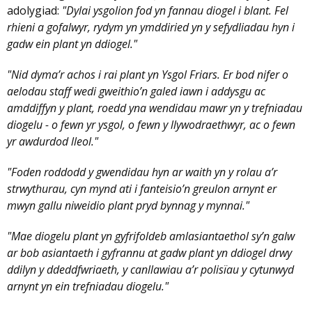
adolygiad:
"Dylai ysgolion fod yn fannau diogel i blant. Fel
rhieni a gofalwyr, rydym yn ymddiried yn y sefydliadau hyn i
gadw ein plant yn ddiogel."
"Nid dyma’r achos i rai plant yn Ysgol Friars. Er bod nifer o
aelodau staff wedi gweithio’n galed iawn i addysgu ac
amddiffyn y plant, roedd yna wendidau mawr yn y trefniadau
diogelu - o fewn yr ysgol, o fewn y llywodraethwyr, ac o fewn
yr awdurdod lleol."
"Foden roddodd y gwendidau hyn ar waith yn y rolau a’r
strwythurau, cyn mynd ati i fanteisio’n greulon arnynt er
mwyn gallu niweidio plant pryd bynnag y mynnai."
"Mae diogelu plant yn gyfrifoldeb amlasiantaethol sy’n galw
ar bob asiantaeth i gyfrannu at gadw plant yn ddiogel drwy
ddilyn y ddeddfwriaeth, y canllawiau a’r polisïau y cytunwyd
arnynt yn ein trefniadau diogelu."