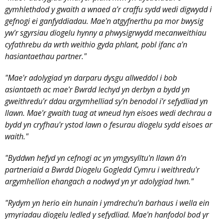
gymhlethdod y gwaith a wnaed a'r craffu sydd wedi digwydd i
gefnogi ei ganfyddiadau. Mae'n atgyfnerthu pa mor bwysig
yw'r sgyrsiau diogelu hynny a phwysigrwydd mecanweithiau
cyfathrebu da wrth weithio gyda phlant, pobl ifanc a'n
hasiantaethau partner."
"Mae'r adolygiad yn darparu dysgu allweddol i bob
asiantaeth ac mae'r Bwrdd Iechyd yn derbyn a bydd yn
gweithredu'r ddau argymhelliad sy'n benodol i'r sefydliad yn
llawn. Mae'r gwaith tuag at wneud hyn eisoes wedi dechrau a
bydd yn cryfhau'r ystod lawn o fesurau diogelu sydd eisoes ar
waith."
"Byddwn hefyd yn cefnogi ac yn ymgysylltu'n llawn â'n
partneriaid a Bwrdd Diogelu Gogledd Cymru i weithredu'r
argymhellion ehangach a nodwyd yn yr adolygiad hwn."
"Rydym yn herio ein hunain i ymdrechu'n barhaus i wella ein
ymyriadau diogelu ledled y sefydliad. Mae'n hanfodol bod yr