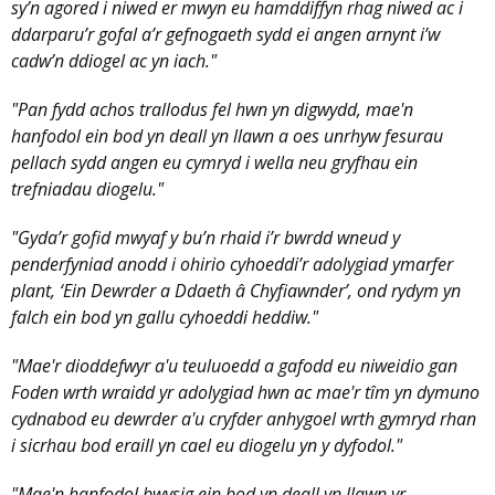
sy’n agored i niwed er mwyn eu hamddiffyn rhag niwed ac i
ddarparu’r gofal a’r gefnogaeth sydd ei angen arnynt i’w
cadw’n ddiogel ac yn iach."
"Pan fydd achos trallodus fel hwn yn digwydd, mae'n
hanfodol ein bod yn deall yn llawn a oes unrhyw fesurau
pellach sydd angen eu cymryd i wella neu gryfhau ein
trefniadau diogelu."
"Gyda’r gofid mwyaf y bu’n rhaid i’r bwrdd wneud y
penderfyniad anodd i ohirio cyhoeddi’r adolygiad ymarfer
plant, ‘Ein Dewrder a Ddaeth â Chyfiawnder’, ond rydym yn
falch ein bod yn gallu cyhoeddi heddiw."
"Mae'r dioddefwyr a'u teuluoedd a gafodd eu niweidio gan
Foden wrth wraidd yr adolygiad hwn ac mae'r tîm yn dymuno
cydnabod eu dewrder a'u cryfder anhygoel wrth gymryd rhan
i sicrhau bod eraill yn cael eu diogelu yn y dyfodol."
"Mae'n hanfodol bwysig ein bod yn deall yn llawn yr