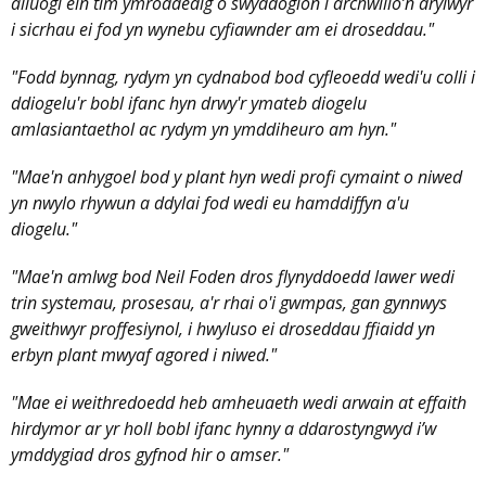
alluogi ein tîm ymroddedig o swyddogion i archwilio’n drylwyr
i sicrhau ei fod yn wynebu cyfiawnder am ei droseddau."
"Fodd bynnag, rydym yn cydnabod bod cyfleoedd wedi'u colli i
ddiogelu'r bobl ifanc hyn drwy'r ymateb diogelu
amlasiantaethol ac rydym yn ymddiheuro am hyn."
"Mae'n anhygoel bod y plant hyn wedi profi cymaint o niwed
yn nwylo rhywun a ddylai fod wedi eu hamddiffyn a'u
diogelu."
"Mae'n amlwg bod Neil Foden dros flynyddoedd lawer wedi
trin systemau, prosesau, a'r rhai o'i gwmpas, gan gynnwys
gweithwyr proffesiynol, i hwyluso ei droseddau ffiaidd yn
erbyn plant mwyaf agored i niwed."
"Mae ei weithredoedd heb amheuaeth wedi arwain at effaith
hirdymor ar yr holl bobl ifanc hynny a ddarostyngwyd i’w
ymddygiad dros gyfnod hir o amser."