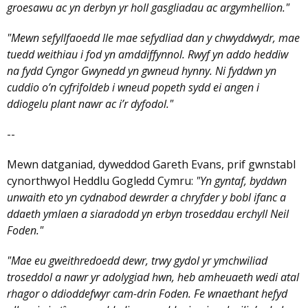
groesawu ac yn derbyn yr holl gasgliadau ac argymhellion."
"Mewn sefyllfaoedd lle mae sefydliad dan y chwyddwydr, mae
tuedd weithiau i fod yn amddiffynnol. Rwyf yn addo heddiw
na fydd Cyngor Gwynedd yn gwneud hynny. Ni fyddwn yn
cuddio o’n cyfrifoldeb i wneud popeth sydd ei angen i
ddiogelu plant nawr ac i’r dyfodol."
--
Mewn datganiad, dyweddod Gareth Evans, prif gwnstabl
cynorthwyol Heddlu Gogledd Cymru:
"Yn gyntaf, byddwn
unwaith eto yn cydnabod dewrder a chryfder y bobl ifanc a
ddaeth ymlaen a siaradodd yn erbyn troseddau erchyll Neil
Foden."
"Mae eu gweithredoedd dewr, trwy gydol yr ymchwiliad
troseddol a nawr yr adolygiad hwn, heb amheuaeth wedi atal
rhagor o ddioddefwyr cam-drin Foden. Fe wnaethant hefyd