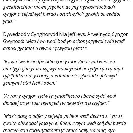
gweithdrefnau mewn ysgolion ac yng ngwasanaethau’r
cyngor a sefydlwyd bwrdd i oruchwylio’r gwaith allweddol
yma."
Dywedodd y Cynghorydd Nia Jeffreys, Arweinydd Cyngor
Gwynedd:
"Mae hwn wedi bod yn achos ysgytwol sydd wedi
achosi gymaint o niwed i fywydau plant."
"Rydym wedi ein ffieiddio gan y manylion sydd wedi eu
hamlygu gan yr adolygwyr annibynnol ac rydym yn cymryd
cyfrifoldeb am y camgymeriadau a’r cyfleodd a fethwyd
gennym i atal Neil Foden."
"Ar ran y cyngor, rydw i’n ymddiheuro i bawb sydd wedi
dioddef ac yn talu teyrnged i'w dewrder a’u cryfder."
"Mae’r dasg o adfer y sefyllfa yn lleol wedi dechrau. I yrru’r
gwaith allweddol yma yn ei flaen, rydym wedi sefydlu bwrdd
rhaglen dan gadeiryddiaeth yr Athro Sally Holland, sy’n