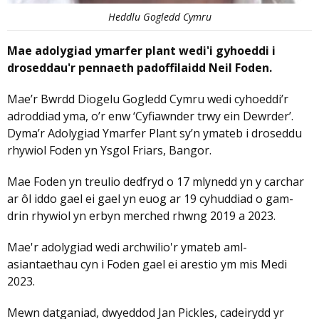
Heddlu Gogledd Cymru
Mae adolygiad ymarfer plant wedi'i gyhoeddi i
droseddau'r pennaeth padoffilaidd Neil Foden.
Mae’r Bwrdd Diogelu Gogledd Cymru wedi cyhoeddi’r
adroddiad yma, o’r enw ‘Cyfiawnder trwy ein Dewrder’.
Dyma’r Adolygiad Ymarfer Plant sy’n ymateb i droseddu
rhywiol Foden yn Ysgol Friars, Bangor.
Mae Foden yn treulio dedfryd o 17 mlynedd yn y carchar
ar ôl iddo gael ei gael yn euog ar 19 cyhuddiad o gam-
drin rhywiol yn erbyn merched rhwng 2019 a 2023.
Mae'r adolygiad wedi archwilio'r ymateb aml-
asiantaethau cyn i Foden gael ei arestio ym mis Medi
2023.
Mewn datganiad, dwyeddod Jan Pickles, cadeirydd yr