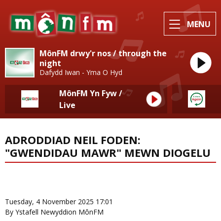
MENU
MônFM drwy'r nos / through the
night
Dafydd Iwan - Yma O Hyd
MônFM Yn Fyw /
Live
ADRODDIAD NEIL FODEN:
"GWENDIDAU MAWR" MEWN DIOGELU
News Home
More from Newyddion Lleol
Tuesday, 4 November 2025 17:01
By Ystafell Newyddion MônFM