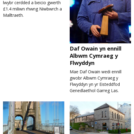
lwybr cerdded a beicio gwerth
£1.4 miliwn rhwng Niwbwrch a
Malltraeth.
Daf Owain yn ennill
Albwm Cymraeg y
Flwyddyn
Mae Daf Owain wedi ennill
gwobr Albwm Cymraeg y
Flwyddyn yn yr Eisteddfod
Genedlaethol Garreg Las.