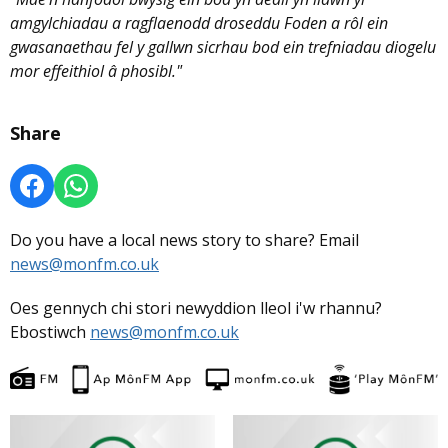
amgylchiadau a ragflaenodd droseddu Foden a rôl ein
gwasanaethau fel y gallwn sicrhau bod ein trefniadau diogelu
mor effeithiol â phosibl."
Share
Do you have a local news story to share? Email
news@monfm.co.uk
Oes gennych chi stori newyddion lleol i'w rhannu?
Ebostiwch
news@monfm.co.uk