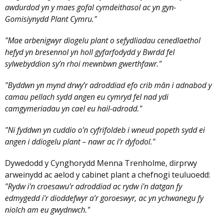
awdurdod yn y maes gofal cymdeithasol ac yn gyn-
Gomisiynydd Plant Cymru."
"Mae arbenigwyr diogelu plant o sefydliadau cenedlaethol
hefyd yn bresennol yn holl gyfarfodydd y Bwrdd fel
sylwebyddion sy’n rhoi mewnbwn gwerthfawr."
"Byddwn yn mynd drwy’r adroddiad efo crib mân i adnabod y
camau pellach sydd angen eu cymryd fel nad ydi
camgymeriadau yn cael eu hail-adrodd."
"Ni fyddwn yn cuddio o’n cyfrifoldeb i wneud popeth sydd ei
angen i ddiogelu plant – nawr ac i’r dyfodol."
Dywedodd y Cynghorydd Menna Trenholme, dirprwy
arweinydd ac aelod y cabinet plant a chefnogi teuluoedd:
"Rydw i'n croesawu’r adroddiad ac rydw i'n datgan fy
edmygedd i'r dioddefwyr a’r goroeswyr, ac yn ychwanegu fy
niolch am eu gwydnwch."