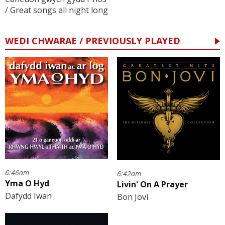
/ Great songs all night long
WEDI CHWARAE / PREVIOUSLY PLAYED
6:46am
6:42am
Yma O Hyd
Livin' On A Prayer
Dafydd Iwan
Bon Jovi