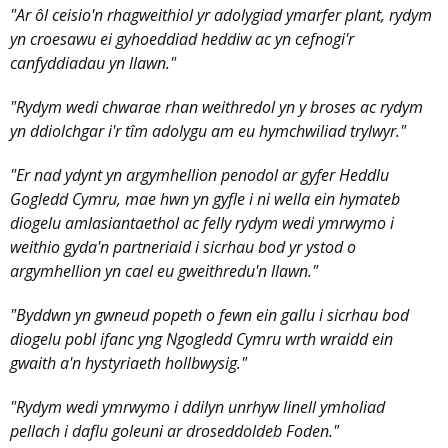
"Ar ôl ceisio'n rhagweithiol yr adolygiad ymarfer plant, rydym
yn croesawu ei gyhoeddiad heddiw ac yn cefnogi'r
canfyddiadau yn llawn."
"Rydym wedi chwarae rhan weithredol yn y broses ac rydym
yn ddiolchgar i'r tîm adolygu am eu hymchwiliad trylwyr."
"Er nad ydynt yn argymhellion penodol ar gyfer Heddlu
Gogledd Cymru, mae hwn yn gyfle i ni wella ein hymateb
diogelu amlasiantaethol ac felly rydym wedi ymrwymo i
weithio gyda'n partneriaid i sicrhau bod yr ystod o
argymhellion yn cael eu gweithredu'n llawn."
"Byddwn yn gwneud popeth o fewn ein gallu i sicrhau bod
diogelu pobl ifanc yng Ngogledd Cymru wrth wraidd ein
gwaith a'n hystyriaeth hollbwysig."
"Rydym wedi ymrwymo i ddilyn unrhyw linell ymholiad
pellach i daflu goleuni ar droseddoldeb Foden."