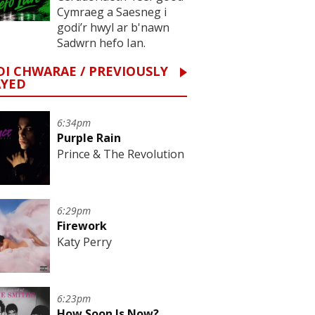
Cymraeg a Saesneg i
godi’r hwyl ar b'nawn
Sadwrn hefo Ian.
I CHWARAE / PREVIOUSLY
AYED
6:34pm
Purple Rain
Prince & The Revolution
6:29pm
Firework
Katy Perry
6:23pm
How Soon Is Now?