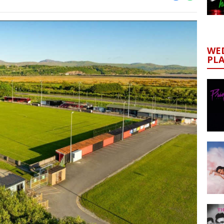
WED
PL