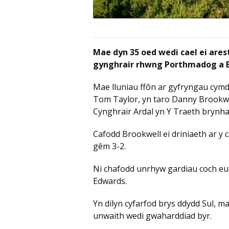
Mae dyn 35 oed wedi cael ei are
gynghrair rhwng Porthmadog a B
Mae lluniau ffôn ar gyfryngau cym
Tom Taylor, yn taro Danny Brookwe
Cynghrair Ardal yn Y Traeth brynh
Cafodd Brookwell ei driniaeth ar y 
gêm 3-2.
Ni chafodd unrhyw gardiau coch eu
Edwards.
Yn dilyn cyfarfod brys ddydd Sul, 
unwaith wedi gwaharddiad byr.