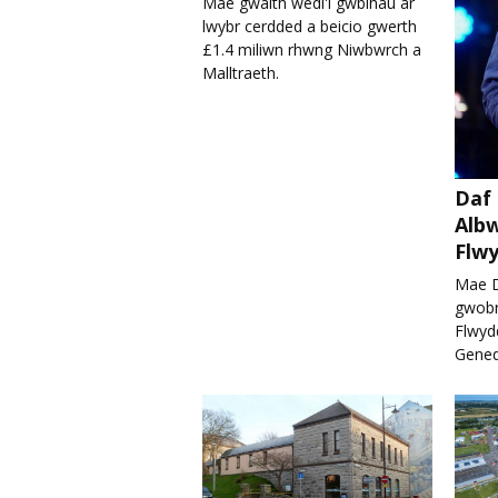
Mae gwaith wedi'i gwblhau ar
lwybr cerdded a beicio gwerth
£1.4 miliwn rhwng Niwbwrch a
Malltraeth.
Daf 
Alb
Flw
Mae D
gwobr
Flwyd
Gened