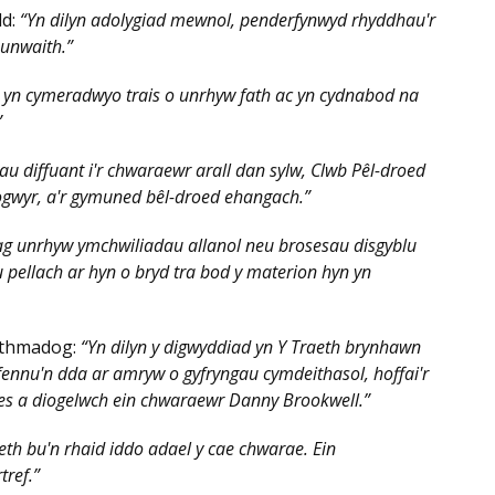
dd:
“
Yn dilyn adolygiad mewnol, penderfynwyd rhyddhau'r
unwaith.”
 yn cymeradwyo trais o unrhyw fath ac yn cydnabod na
”
u diffuant i'r chwaraewr arall dan sylw, Clwb Pêl-droed
gwyr, a'r gymuned bêl-droed ehangach.”
 ag unrhyw ymchwiliadau allanol neu brosesau disgyblu
pellach ar hyn o bryd tra bod y materion hyn yn
rthmadog:
“Yn dilyn y digwyddiad yn Y Traeth brynhawn
ennu'n dda ar amryw o gyfryngau cymdeithasol, hoffai'r
lles a diogelwch ein chwaraewr Danny Brookwell.”
eth bu'n rhaid iddo adael y cae chwarae. Ein
tref.”