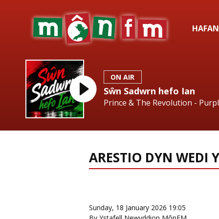
HAFAN
ON AIR
Sŵn Sadwrn hefo Ian
Prince & The Revolution - Purp
ARESTIO DYN WEDI 
News Home
More from Newy
Sunday, 18 January 2026 19:05
By Ystafell Newyddion MônFM