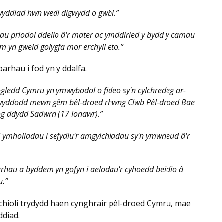
igwyddiad hwn wedi digwydd o gwbl.”
au priodol ddelio â'r mater ac ymddiried y bydd y camau
m yn gweld golygfa mor erchyll eto.”
arhau i fod yn y ddalfa.
ledd Cymru yn ymwybodol o fideo sy'n cylchredeg ar-
gwyddodd mewn gêm bêl-droed rhwng Clwb Pêl-droed Bae
g ddydd Sadwrn (17 Ionawr).”
ymholiadau i sefydlu'r amgylchiadau sy'n ymwneud â'r
hau a byddem yn gofyn i aelodau'r cyhoedd beidio â
u.”
ychioli trydydd haen cynghrair pêl-droed Cymru, mae
diad.