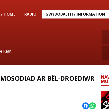
 / HOME
RADIO
GWYDOBAETH / INFORMATION
le Rain
YMOSODIAD AR BÊL-DROEDIWR
NA
MÔ
ddion Lleol