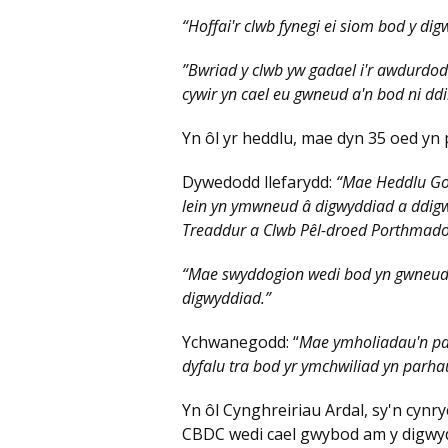
“Hoffai'r clwb fynegi ei siom bod y d
”Bwriad y clwb yw gadael i'r awdurdod
cywir yn cael eu gwneud a'n bod ni ddi
Yn ôl yr heddlu, mae dyn 35 oed yn p
Dywedodd llefarydd:
“Mae Heddlu Gog
lein yn ymwneud â digwyddiad a ddi
Treaddur a Clwb Pêl-droed Porthmado
“Mae swyddogion wedi bod yn gwneud 
digwyddiad.”
Ychwanegodd: “
Mae ymholiadau'n par
dyfalu tra bod yr ymchwiliad yn parha
Yn ôl Cynghreiriau Ardal, sy'n cynr
CBDC wedi cael gwybod am y digwyd