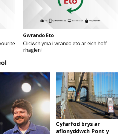
Gwrando Eto
vourite
Cliciwch yma i wrando eto ar eich hoff
rhaglen!
ol
Cyfarfod brys ar
aflonyddwch Pont y