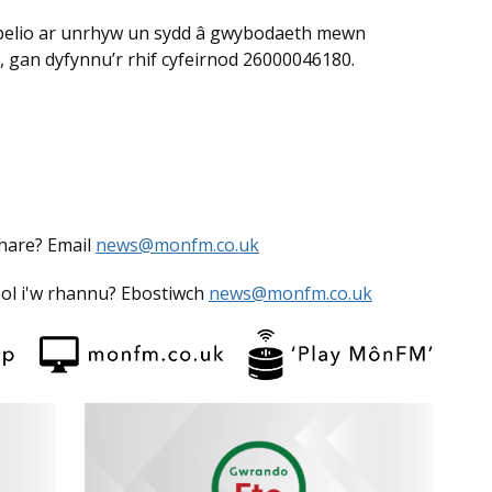
pelio ar unrhyw un sydd â gwybodaeth mewn
01, gan dyfynnu’r rhif cyfeirnod 26000046180.
share? Email
news@monfm.co.uk
eol i'w rhannu? Ebostiwch
news@monfm.co.uk