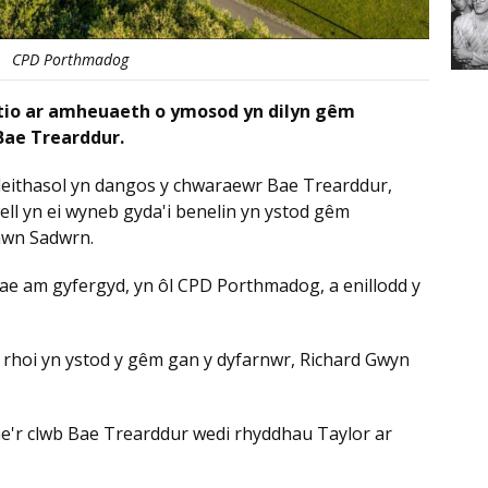
CPD Porthmadog
stio ar amheuaeth o ymosod yn dilyn gêm
ae Trearddur.
deithasol yn dangos y chwaraewr Bae Trearddur,
ll yn ei wyneb gyda'i benelin yn ystod gêm
awn Sadwrn.
cae am gyfergyd, yn ôl CPD Porthmadog, a enillodd y
 rhoi yn ystod y gêm gan y dyfarnwr, Richard Gwyn
mae'r clwb Bae Trearddur wedi rhyddhau Taylor ar