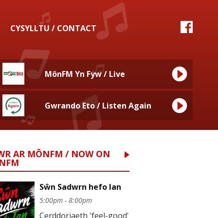
CYSYLLTU / CONTACT
MônFM Yn Fyw / Live
Gwrando Eto / Listen Again
WR AR MÔNFM / NOW ON
NFM
Sŵn Sadwrn hefo Ian
5:00pm - 8:00pm
Cerddoriaeth 'feel-good'