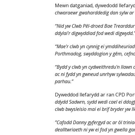
Mewn datganiad, dywedodd llefary
chwaraewr gwaharddedig dan sylw ar 
“Nid yw Clwb Pêl-droed Bae Trearddur
ddylai'r digwyddiad fod wedi digwydd.
“Mae'r clwb yn cynnig ei ymddiheuriada
Porthmadog, swyddogion y gêm, cefno
“Bydd y clwb yn cydweithredu'n llawn
ac ni fydd yn gwneud unrhyw sylwadau 
parhau.”
Dyweddod llefarydd ar ran CPD Po
ddydd Sadwrn, sydd wedi cael ei ddogf
clwb bwysleisio mai ei brif bryder yw 
”Cafodd Danny gyfergyd ac ar ôl trinia
dealltwriaeth ni yw ei fod yn gwella gar