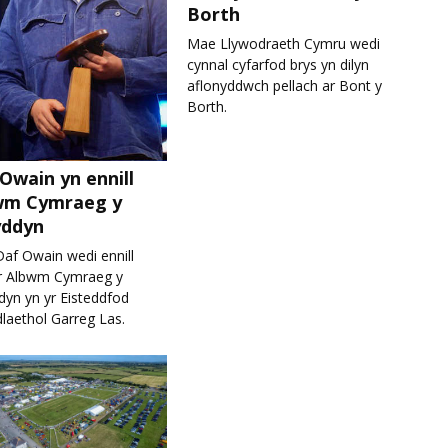
Borth
Mae Llywodraeth Cymru wedi
cynnal cyfarfod brys yn dilyn
aflonyddwch pellach ar Bont y
Borth.
Owain yn ennill
wm Cymraeg y
yddyn
af Owain wedi ennill
 Albwm Cymraeg y
dyn yn yr Eisteddfod
laethol Garreg Las.