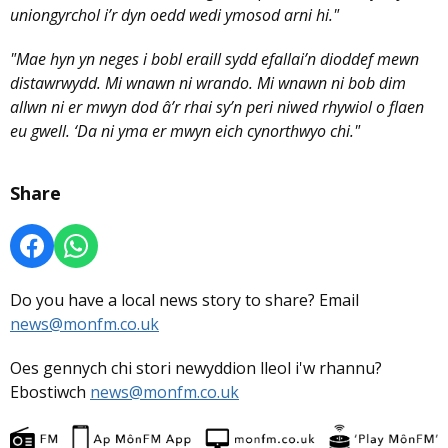
uniongyrchol i’r dyn oedd wedi ymosod arni hi."
"Mae hyn yn neges i bobl eraill sydd efallai’n dioddef mewn
distawrwydd. Mi wnawn ni wrando. Mi wnawn ni bob dim
allwn ni er mwyn dod â’r rhai sy’n peri niwed rhywiol o flaen
eu gwell. ‘Da ni yma er mwyn eich cynorthwyo chi."
Share
Do you have a local news story to share? Email
news@monfm.co.uk
Oes gennych chi stori newyddion lleol i'w rhannu?
Ebostiwch
news@monfm.co.uk