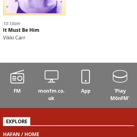
10:18am
It Must Be Him
Vikki Carr
FM
monfm.co.
App
'Play
uk
MônFM'
EXPLORE
HAFAN / HOME