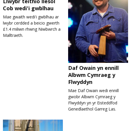
Llwybr teithio llesol
Cob wedi'i gwblhau
Mae gwaith wedi'i gwblhau ar
lwybr cerdded a beicio gwerth
£1.4 miliwn rhwng Niwbwrch a
Malltraeth.
Daf Owain yn ennill
Albwm Cymraeg y
Flwyddyn
Mae Daf Owain wedi ennill
gwobr Albwm Cymraeg y
Flwyddyn yn yr Eisteddfod
Genedlaethol Garreg Las.