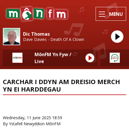
MENU
Dic Thomas
Dave Davies - Death Of A Clown
MônFM Yn Fyw /
Live
CARCHAR I DDYN AM DREISIO MERCH
YN EI HARDDEGAU
News Home
More from Newyddion Lleol
Wednesday, 11 June 2025 18:59
By Ystafell Newyddion MônFM