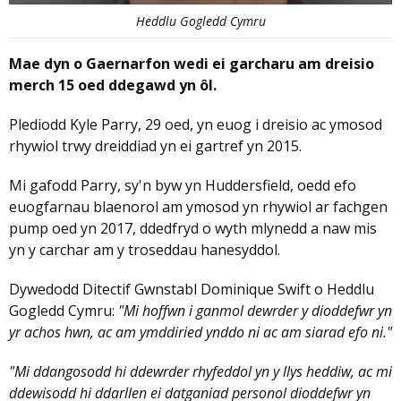
Heddlu Gogledd Cymru
Mae dyn o Gaernarfon wedi ei garcharu am dreisio
merch 15 oed ddegawd yn ôl.
Plediodd Kyle Parry, 29 oed, yn euog i dreisio ac ymosod
rhywiol trwy dreiddiad yn ei gartref yn 2015.
Mi gafodd Parry, sy'n byw yn Huddersfield, oedd efo
euogfarnau blaenorol am ymosod yn rhywiol ar fachgen
pump oed yn 2017, ddedfryd o wyth mlynedd a naw mis
yn y carchar am y troseddau hanesyddol.
Dywedodd Ditectif Gwnstabl Dominique Swift o Heddlu
Gogledd Cymru:
"Mi hoffwn i ganmol dewrder y dioddefwr yn
yr achos hwn, ac am ymddiried ynddo ni ac am siarad efo ni."
"Mi ddangosodd hi ddewrder rhyfeddol yn y llys heddiw, ac mi
ddewisodd hi ddarllen ei datganiad personol dioddefwr yn