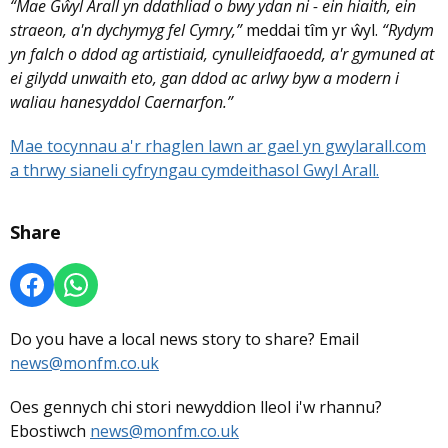
“Mae Gŵyl Arall yn ddathliad o bwy ydan ni - ein hiaith, ein
straeon, a'n dychymyg fel Cymry,”
meddai tîm yr ŵyl.
“Rydym
yn falch o ddod ag artistiaid, cynulleidfaoedd, a'r gymuned at
ei gilydd unwaith eto, gan ddod ac arlwy byw a modern i
waliau hanesyddol Caernarfon.”
Mae tocynnau a'r rhaglen lawn ar gael yn gwylarall.com
a thrwy sianeli cyfryngau cymdeithasol Gwyl Arall.
Share
Do you have a local news story to share? Email
news@monfm.co.uk
Oes gennych chi stori newyddion lleol i'w rhannu?
Ebostiwch
news@monfm.co.uk