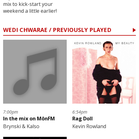
mix to kick-start your
weekend a little earlier!
WEDI CHWARAE / PREVIOUSLY PLAYED
7:00pm
6:54pm
In the mix on MônFM
Rag Doll
Brynski & Kalso
Kevin Rowland