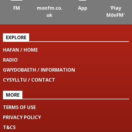
FM
monfm.co.
App
'Play
uk
MônFM'
EXPLORE
HAFAN / HOME
RADIO
GWYDOBAETH / INFORMATION
CYSYLLTU / CONTACT
MORE
TERMS OF USE
PRIVACY POLICY
T&CS