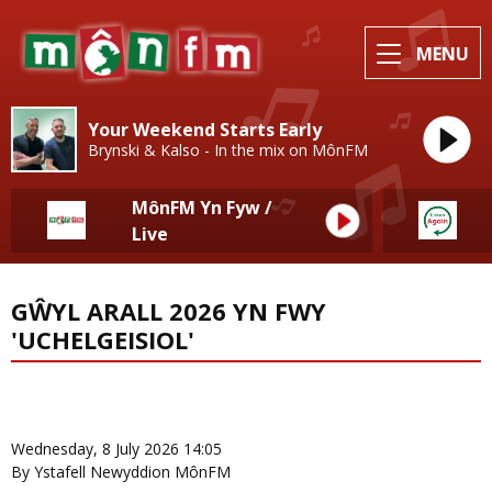
MENU
Your Weekend Starts Early
Brynski & Kalso - In the mix on MônFM
MônFM Yn Fyw /
Live
GŴYL ARALL 2026 YN FWY
'UCHELGEISIOL'
News Home
More from Newyddion Lleol
Wednesday, 8 July 2026 14:05
By Ystafell Newyddion MônFM