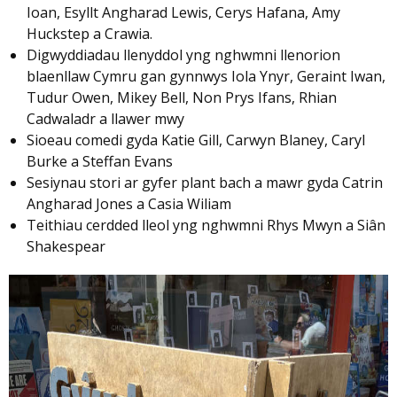
Ioan, Esyllt Angharad Lewis, Cerys Hafana, Amy
Huckstep a Crawia.
Digwyddiadau llenyddol yng nghwmni llenorion
blaenllaw Cymru gan gynnwys Iola Ynyr, Geraint Iwan,
Tudur Owen, Mikey Bell, Non Prys Ifans, Rhian
Cadwaladr a llawer mwy
Sioeau comedi gyda Katie Gill, Carwyn Blaney, Caryl
Burke a Steffan Evans
Sesiynau stori ar gyfer plant bach a mawr gyda Catrin
Angharad Jones a Casia Wiliam
Teithiau cerdded lleol yng nghwmni Rhys Mwyn a Siân
Shakespear