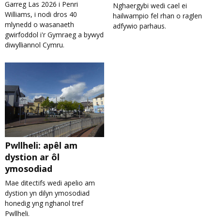
Garreg Las 2026 i Penri
Nghaergybi wedi cael ei
Williams, i nodi dros 40
hailwampio fel rhan o raglen
mlynedd o wasanaeth
adfywio parhaus.
gwirfoddol i'r Gymraeg a bywyd
diwylliannol Cymru.
Pwllheli: apêl am
dystion ar ôl
ymosodiad
Mae ditectifs wedi apelio am
dystion yn dilyn ymosodiad
honedig yng nghanol tref
Pwllheli.