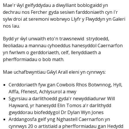
Mae'r ŵyl gelfyddydau a diwylliant boblogaidd yn
dechrau nos Fercher gyda sesiwn farddoniaeth cyn i'r
sylw droi at seremoni wobrwyo Llyfr y Flwyddyn yn Galeri
nos Iau.
Bydd yr ŵyl unwaith eto'n trawsnewid strydoedd,
lleoliadau a mannau cyhoeddus hanesyddol Caernarfon
yn fwrlwm o gerddoriaeth, celf, llenyddiaeth a
pherfformiadau o bob math.
Mae uchafbwyntiau Gŵyl Arall eleni yn cynnwys:
Cerddoriaeth fyw gan Cowbois Rhos Botwnnog, Hyll,
Alffa, Ffenest, Achlysurol a mwy
Sgyrsiau a darlithoedd gyda'r newyddiadurwr Will
Hayward, yr hanesydd Elin Tomos a'r darlithydd
gwyddorau biofeddygol Dr Dylan Wyn Jones
Arddangosfa gelf yng Nghastell Caernarfon yn
cynnwys 20 o artistiaid a pherfformiadau gan Hedydd