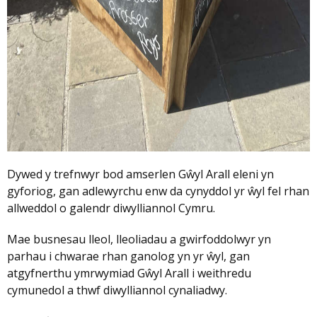
Dywed y trefnwyr bod amserlen Gŵyl Arall eleni yn
gyforiog, gan adlewyrchu enw da cynyddol yr ŵyl fel rhan
allweddol o galendr diwylliannol Cymru.
Mae busnesau lleol, lleoliadau a gwirfoddolwyr yn
parhau i chwarae rhan ganolog yn yr ŵyl, gan
atgyfnerthu ymrwymiad Gŵyl Arall i weithredu
cymunedol a thwf diwylliannol cynaliadwy.