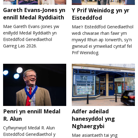
Gareth Evans-Jones yn
Y Prif Weinidog yn yr
ennill Medal Ryddiaith
Eisteddfod
Mae Gareth Evans-Jones yw
Mae'r Eisteddfod Genedlaethol
enillydd Medal Ryddiaith yn
wedi chwarae rhan fawr ym
Eisteddfod Genedlaethol
mywyd Rhun ap Iorwerth, sy'n
Garreg Las 2026.
gwneud ei ymweliad cyntaf fel
Prif Weinidog.
Adfer adeilad
Penri yn ennill Medal
hanesyddol yng
R. Alun
Nghaergybi
Cyflwynwyd Medal R. Alun
Eisteddfod Genedlaethol y
Mae asiantaeth tai yng