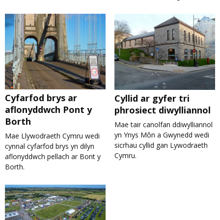
Cyfarfod brys ar
Cyllid ar gyfer tri
aflonyddwch Pont y
phrosiect diwylliannol
Borth
Mae tair canolfan ddiwylliannol
yn Ynys Môn a Gwynedd wedi
Mae Llywodraeth Cymru wedi
sicrhau cyllid gan Lywodraeth
cynnal cyfarfod brys yn dilyn
Cymru.
aflonyddwch pellach ar Bont y
Borth.