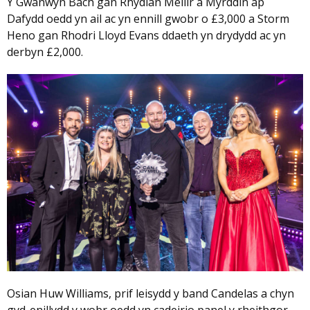
Y Gwanwyn Bach gan Rhydian Meilir a Myrddin ap
Dafydd oedd yn ail ac yn ennill gwobr o £3,000 a Storm
Heno gan Rhodri Lloyd Evans ddaeth yn drydydd ac yn
derbyn £2,000.
Osian Huw Williams, prif leisydd y band Candelas a chyn