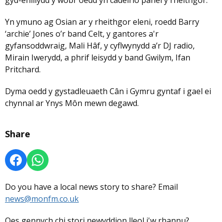
gyd-enillydd y wobr oedd yn cadeirio panel y rheithgor.
Yn ymuno ag Osian ar y rheithgor eleni, roedd Barry
‘archie’ Jones o’r band Celt, y gantores a'r
gyfansoddwraig, Mali Hâf, y cyflwynydd a’r DJ radio,
Mirain Iwerydd, a phrif leisydd y band Gwilym, Ifan
Pritchard.
Dyma oedd y gystadleuaeth Cân i Gymru gyntaf i gael ei
chynnal ar Ynys Môn mewn degawd.
Share
Do you have a local news story to share? Email
news@monfm.co.uk
Oes gennych chi stori newyddion lleol i'w rhannu?