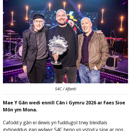
S4C / Afanti
Mae Y Gân wedi ennill Cân i Gymru 2026 ar Faes Sioe
Môn ym Mona.
Cafodd y gân ei dewis yn fuddugol trwy bleidlais
gyhoeddus gan wylwyr S4C heno yn ystod y sioe ar nos