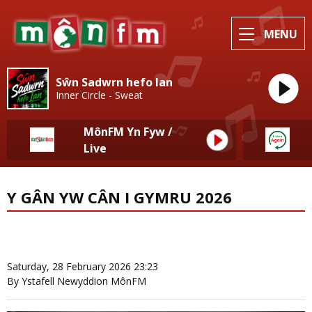
MENU
Sŵn Sadwrn hefo Ian
Inner Circle - Sweat
MônFM Yn Fyw /
Live
Y GÂN YW CÂN I GYMRU 2026
News Home
More from Newyddion Lleol
Saturday, 28 February 2026 23:23
By Ystafell Newyddion MônFM