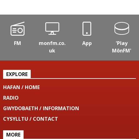
FM
monfm.co.
App
'Play
uk
MônFM'
EXPLORE
HAFAN / HOME
RADIO
GWYDOBAETH / INFORMATION
CYSYLLTU / CONTACT
MORE