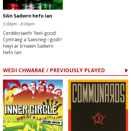
Sŵn Sadwrn hefo Ian
5:00pm - 8:00pm
Cerddoriaeth 'feel-good'
Cymraeg a Saesneg i godi’r
hwyl ar b'nawn Sadwrn
hefo Ian.
WEDI CHWARAE / PREVIOUSLY PLAYED