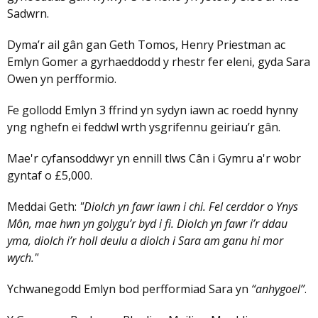
Sadwrn.
Dyma’r ail gân gan Geth Tomos, Henry Priestman ac
Emlyn Gomer a gyrhaeddodd y rhestr fer eleni, gyda Sara
Owen yn perfformio.
Fe gollodd Emlyn 3 ffrind yn sydyn iawn ac roedd hynny
yng nghefn ei feddwl wrth ysgrifennu geiriau’r gân.
Mae'r cyfansoddwyr yn ennill tlws Cân i Gymru a'r wobr
gyntaf o £5,000.
Meddai Geth:
"Diolch yn fawr iawn i chi. Fel cerddor o Ynys
Môn, mae hwn yn golygu’r byd i fi. Diolch yn fawr i’r ddau
yma, diolch i’r holl deulu a diolch i Sara am ganu hi mor
wych."
Ychwanegodd Emlyn bod perfformiad Sara yn
“anhygoel”
.