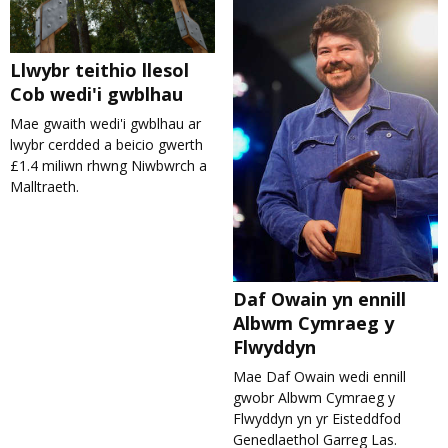
Llwybr teithio llesol
Cob wedi'i gwblhau
Mae gwaith wedi'i gwblhau ar
lwybr cerdded a beicio gwerth
£1.4 miliwn rhwng Niwbwrch a
Malltraeth.
Daf Owain yn ennill
Albwm Cymraeg y
Flwyddyn
Mae Daf Owain wedi ennill
gwobr Albwm Cymraeg y
Flwyddyn yn yr Eisteddfod
Genedlaethol Garreg Las.